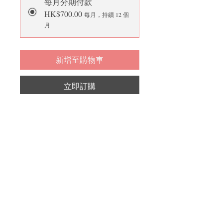
每月分期付款
HK$700.00
每月，持續 12 個
月
新增至購物車
立即訂購
給有101 - 500名用戶的中心選擇，必須
至少購買一年, 一次過年付享9折優惠
Terms and Conditions
Please check the Terms and Conditions
Privacy Statement
HERE
Please check the Privacy Statement
HERE