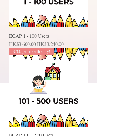
ECAP 1 - 100 Users
一般價格
促銷價格
HK$3,600.00
HK$3,240.00
$700 per month only!
ECAP 101 - 500 Users